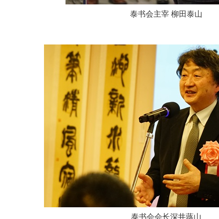
泰书会主宰 柳田泰山
泰书会会长深井蕗山