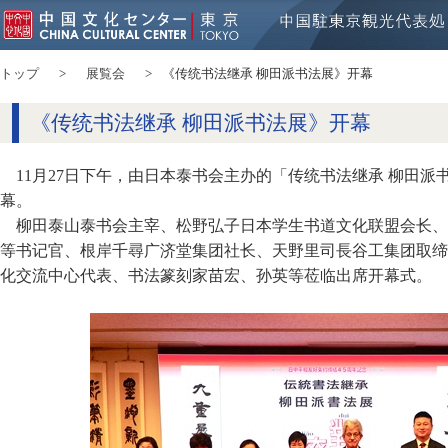
トップ
展覧会
《传统书法继承 柳田派书法展》开幕
《传统书法继承 柳田派书法展》开幕
11月27日下午，由日本泰书会主办的「传统书法继承 柳田
幕。
柳田泰山泰书会主宰、松野弘子日本学生书道文化联盟会长、
等书记官、根岸千尋广济堂集团社长、天野里司長谷工集团取缔
化交流中心代表、书法篆刻家苗宏、孙英等莅临出席开幕式。