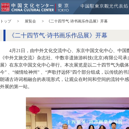
トップ
展覧会
《二十四节气·诗书画乐作品展》开幕
《二十四节气·诗书画乐作品展》开幕
4月21日，由中外文化交流中心、东京中国文化中心、中
《中外文旅交流》杂志社、中数非遗旅游科技(北京)有限公司承
展》在东京中国文化中心举行。本次展览是以二十四节气为载体，
今” 、“倾情绘神州” 、“声歌抒远怀”四个部分组成，以传统
朗诵古诗词相融合的表现形式，让观众在时间和空间的流转中感
外展的第一站。