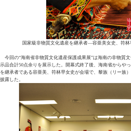
国家級非物質文化遺産を継承者―容亜美女史、符林
今回の“海南省非物質文化遺産保護成果展”は海南の非物質
示品合計50点余りを展示した。開幕式終了後、海南省からや
を継承者である容亜美、符林早女史が会場で、黎族（リー族）
披露した。