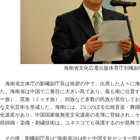
海南省文化広電出版体育庁刘曦副
海南省文体庁の劉曦副庁長は挨拶の中で、出席した人々に海
た。海南省は中国で二番目に大きい島であり、最も南に位置す
ー族）、苗族（ミャオ族）、回族など多数の民族が居住してお
な文化芸術を形成した。海南には、25にのぼる伝統音楽・舞
化遺産があり、中国国家級無形文化遺産の名簿に登録され；そ
統綿織・染織・刺繍技術は、ユネスコでも保護するのが急務で
その後，劉曦副庁長は“海南省2014年と中国文化センター部