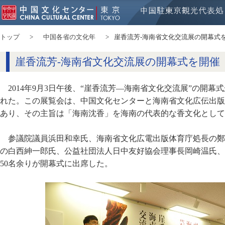
トップ
中国各省の文化年
崖香流芳-海南省文化交流展の開幕式
崖香流芳-海南省文化交流展の開幕式を開催
2014年9月3日午後、“崖香流芳―海南省文化交流展”の開
れた。この展覧会は、中国文化センターと海南省文化広伝出版
あり、その主旨は「海南沈香」を海南の代表的な香文化として
参議院議員浜田和幸氏、海南省文化広電出版体育庁処長の鄭
の白西紳一郎氏、公益社団法人日中友好協会理事長岡崎温氏、
50名余りが開幕式に出席した。