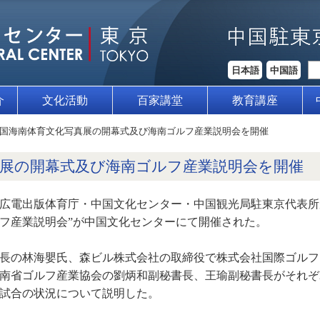
日本語
中国語
介
文化活動
百家講堂
教育講座
国海南体育文化写真展の開幕式及び海南ゴルフ産業説明会を開催
真展の開幕式及び海南ゴルフ産業説明会を開催
省文化広電出版体育庁・中国文化センター・中国観光局駐東京代表
フ産業説明会”が中国文化センターにて開催された。
長の林海嬰氏、森ビル株式会社の取締役で株式会社国際ゴルフ
南省ゴルフ産業協会の劉炳和副秘書長、王瑜副秘書長がそれぞ
試合の状況について説明した。