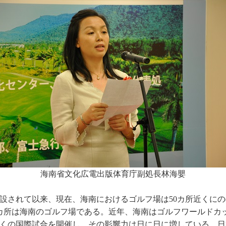
海南省文化広電出版体育庁副処長林海嬰
建設されて以来、現在、海南におけるゴルフ場は50カ所近くにの
カ所は海南のゴルフ場である。近年、海南はゴルフワールドカ
くの国際試合を開催し、その影響力は日に日に増している。日