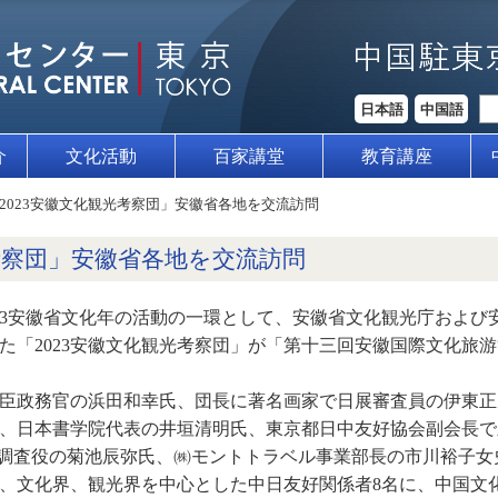
日本語
中国語
介
文化活動
百家講堂
教育講座
2023安徽文化観光考察団」安徽省各地を交流訪問
光考察団」安徽省各地を交流訪問
間、2023安徽省文化年の活動の一環として、安徽省文化観光庁お
た「2023安徽文化観光考察団」が「第十三回安徽国際文化旅
臣政務官の浜田和幸氏、団長に著名画家で日展審査員の伊東正
、日本書学院代表の井垣清明氏、東京都日中友好協会副会長で
）調査役の菊池辰弥氏、㈱モントトラベル事業部長の市川裕子
、文化界、観光界を中心とした中日友好関係者8名に、中国文