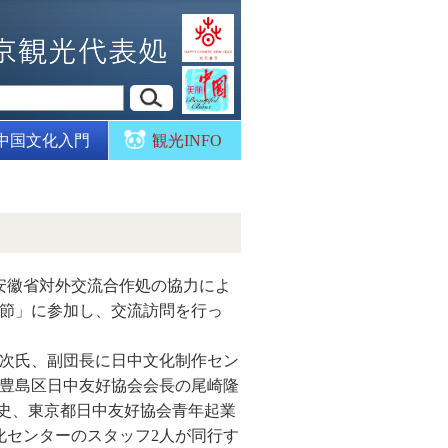
中国文化入門
観光INFO
よび安徽省対外交流合作処の協力によ
游節」に参加し、交流訪問を行っ
次氏、副団長に日中文化制作セン
豊島区日中友好協会会長の尾崎隆
女史、東京都日中友好協会青年起業
化センターのスタッフ2人が同行す