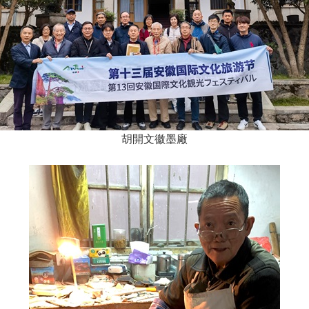
胡開文徽墨廠