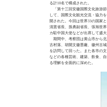
る計10名で構成された。
「第十三回安徽国際文化旅游節
して、国際文化観光交流・協力を
開された。今回は世界33の国家
清憲省長、孫勇副省長、張旭世界
カ駐中国大使などが出席して盛大
期間中、考察団は黄山市から北
古村落、胡開文徽墨廠、徽州古城
を訪問して回った。また各市の文
などの各種芸術、建築、飲食、自
る理解を全面的に深めた。