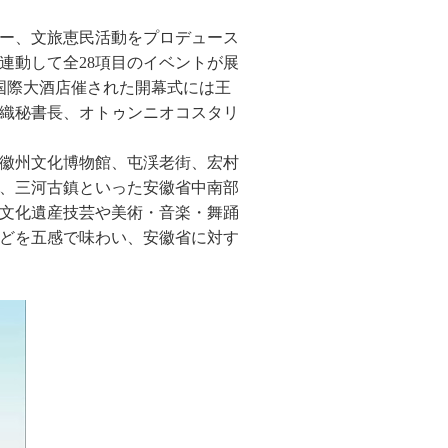
ー、文旅恵民活動をプロデュース
連動して全28項目のイベントが展
景国際大酒店催された開幕式には王
織秘書長、オトゥンニオコスタリ
徽州文化博物館、屯渓老街、宏村
、三河古鎮といった安徽省中南部
文化遺産技芸や美術・音楽・舞踊
どを五感で味わい、安徽省に対す