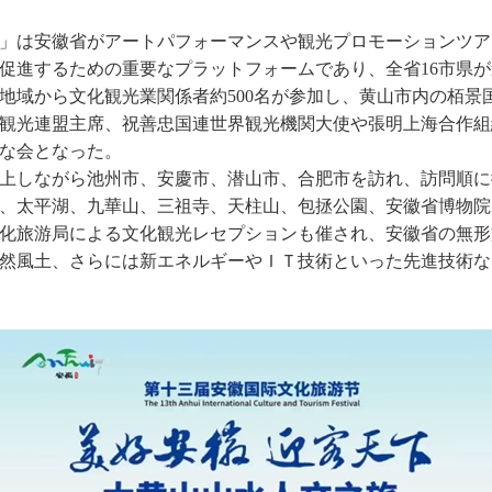
」は安徽省がアートパフォーマンスや観光プロモーションツア
促進するための重要なプラットフォームであり、全省16市県が
と地域から文化観光業関係者約500名が参加し、黄山市内の栢
観光連盟主席、祝善忠国連世界観光機関大使や張明上海合作組
な会となった。
上しながら池州市、安慶市、潜山市、合肥市を訪れ、訪問順に
、太平湖、九華山、三祖寺、天柱山、包拯公園、安徽省博物院
化旅游局による文化観光レセプションも催され、安徽省の無形
然風土、さらには新エネルギーやＩＴ技術といった先進技術な