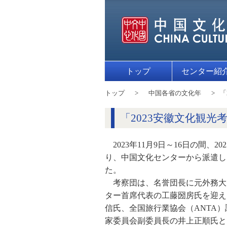
トップ
センター紹
トップ
中国各省の文化年
「
「2023安徽文化観
2023年11月9日～16日の
り、中国文化センターから派遣し
た。
考察団は、名誉団長に元外務大
ター首席代表の工藤圀房氏を迎え
信氏、全国旅行業協会（ANTA
家委員会副委員長の井上正順氏と