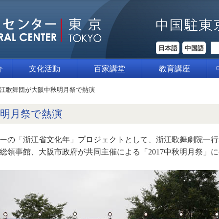
日本語
中国語
介
文化活動
百家講堂
教育講座
江歌舞団が大阪中秋明月祭で熱演
秋明月祭で熱演
センターの「浙江省文化年」プロジェクトとして、浙江歌舞劇院一
総領事館、大阪市政府が共同主催による「2017中秋明月祭」