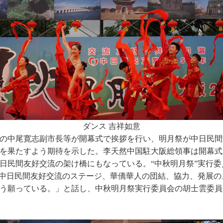
ダンス 吉祥如意
の中尾寛志副市長等が開幕式で挨拶を行い、明月祭が中日民間
を果たすよう期待を示した。李天然中国駐大阪総領事は開幕式
日民間友好交流の架け橋にもなっている。“中秋明月祭”実行
を中日民間友好交流のステージ、華僑華人の団結、協力、発展
う願っている。」と話し、中秋明月祭実行委員会の胡士雲委員