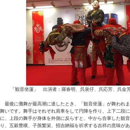
「観音坐蓮」 出演者：羅春明、呉泉仔、呉応芳、呉金
最後に儺舞が最高潮に達したとき、「観音坐蓮」が舞われま
舞いです。舞手はそれぞれ肩車をして円陣を作り、上下二段に
に、上段の舞手が身体を外側に反らすと、中から合掌した観音
り、五穀豊穣、子孫繁栄、招吉納福を祈求する吉祥の意味があ