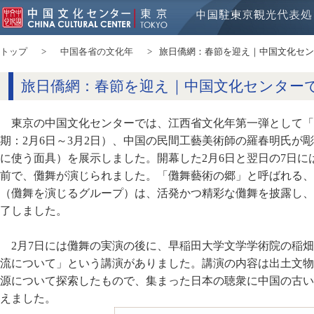
トップ
中国各省の文化年
旅日僑網：春節を迎え｜中国文化セン
旅日僑網：春節を迎え｜中国文化センター
東京の中国文化センターでは、江西省文化年第一弾として「
期：2月6日～3月2日）、中国の民間工藝美術師の羅春明氏が
に使う面具）を展示しました。開幕した2月6日と翌日の7日
前で、儺舞が演じられました。「儺舞藝術の郷」と呼ばれる、
（儺舞を演じるグループ）は、活発かつ精彩な儺舞を披露し、
了しました。
2月7日には儺舞の実演の後に、早稲田大学文学学術院の稲
流について」という講演がありました。講演の内容は出土文物
源について探索したもので、集まった日本の聴衆に中国の古い
えました。