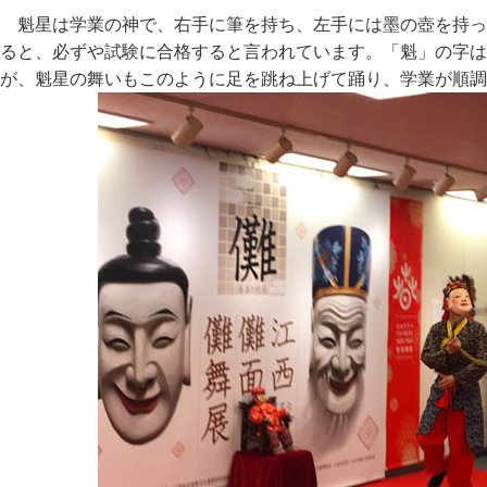
魁星は学業の神で、右手に筆を持ち、左手には墨の壺を持っ
ると、必ずや試験に合格すると言われています。「魁」の字は
が、魁星の舞いもこのように足を跳ね上げて踊り、学業が順調