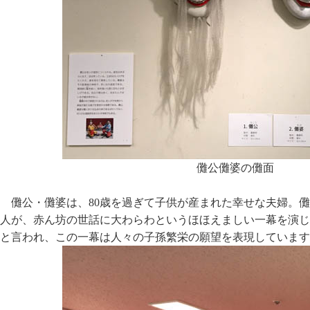
儺公儺婆の儺面
儺公・儺婆は、80歳を過ぎて子供が産まれた幸せな夫婦。
人が、赤ん坊の世話に大わらわというほほえましい一幕を演じ
と言われ、この一幕は人々の子孫繁栄の願望を表現しています