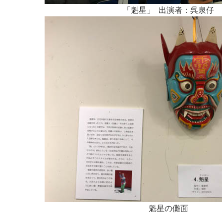
「魁星」 出演者：呉泉仔
魁星の儺面