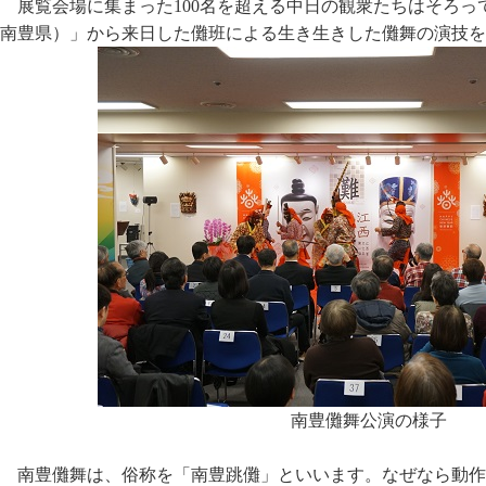
展覧会場に集まった100名を超える中日の観衆たちはそろ
南豊県）」から来日した儺班による生き生きした儺舞の演技を
南豊儺舞公演の様子
南豊儺舞は、俗称を「南豊跳儺」といいます。なぜなら動作