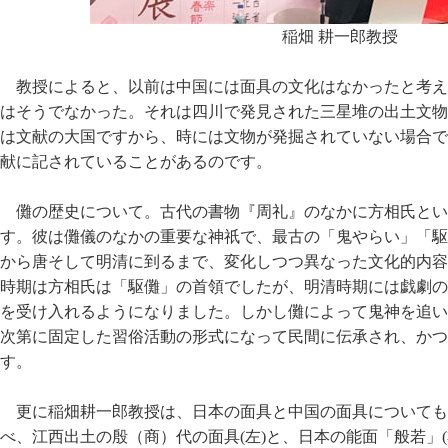
稲畑 耕一郎教授
教授によると、以前は中国には面具の文化はなかったと考え
はそうでなかった。それは四川で発見された三星堆の出土文物
は文献の大国ですから、時には文物が発掘されていない場合で
献に記されていることがあるのです。
儺の歴史について。古代の書物『周礼』のなかに方相氏とい
す。彼は儺儀のなかの重要な神祇で、最古の「鬼やらい」「駆
から唐そして明清に到るまで、変化しつつ異なった文化的内容
時期は方相氏は「駆儺」の首領でしたが、明清時期には戯劇の
を受け入れるようになりました。しかし儺によって鬼神を追い
次第に固定した習俗活動の形式になって民間に伝承され、かつ
す。
更に稲畑耕一郎教授は、日本の面具と中国の面具についても
べ、江西出土の殷（商）代の面具(左)と、日本の能面「般若」