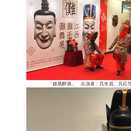
「鐘馗醉酒」 出演者：呉冬員、呉応