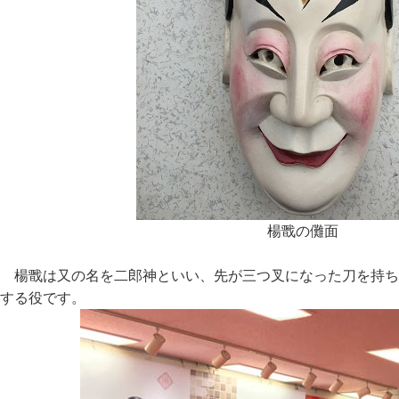
楊戬の儺面
楊戬は又の名を二郎神といい、先が三つ叉になった刀を持ち
する役です。