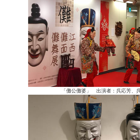
「儺公儺婆」 出演者：呉応芳、