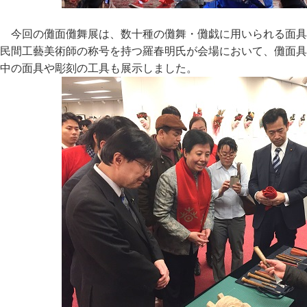
今回の儺面儺舞展は、数十種の儺舞・儺戯に用いられる面具
民間工藝美術師の称号を持つ羅春明氏が会場において、儺面具
中の面具や彫刻の工具も展示しました。