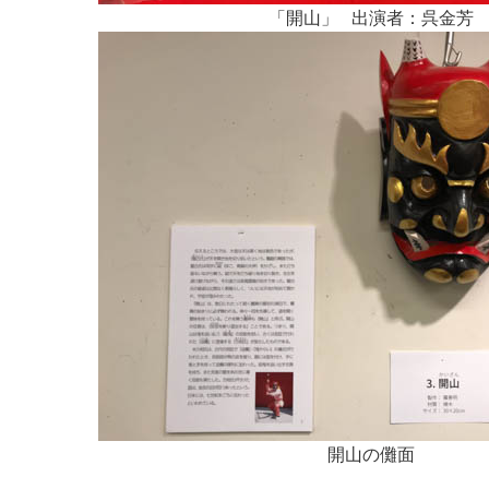
「開山」 出演者：呉金芳
開山の儺面