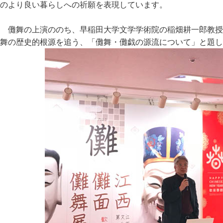
のより良い暮らしへの祈願を表現しています。
儺舞の上演ののち、早稲田大学文学学術院の稲畑耕一郎教授
舞の歴史的根源を追う、「儺舞・儺戯の源流について」と題し