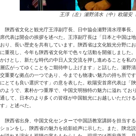
王淳（左）瀬野清水（中）欧陽安
陝西省文化と観光庁王淳副庁長、日中協会瀬野清水理事長、
席代表は開会の挨拶を述べた。王淳副庁長は「日本と中国は地
おり、長い歴史を共有しています。陝西省は文化観光分野にお
に重視し、今年も陝西省文化年で色々な活動を開催しました。
かけとし、新たな時代の中日人文交流を押し進めることを私の
層広がってゆくことをご期待申し上げます」と話した。瀬野清
交重要な拠点の一つであり、今までも物凄い魅力の持ち所です
にとても良い選択です」の意を表した。欧陽安首席代表は「陝
のようで、素朴かつ重厚で、中国文明独特の魅力に溢れ てお
通して、日本のより多くの皆様が中国観光にお越しいただける
す」と述べた。
陝西省出身、中国文化センターで中国語教室講師を担当する
ションをし、陝西省の魅力を絵影絵声に示した。また、陝北説
が溢れる演出も視聴の宴をもたらした。現場では西安唐茶、月