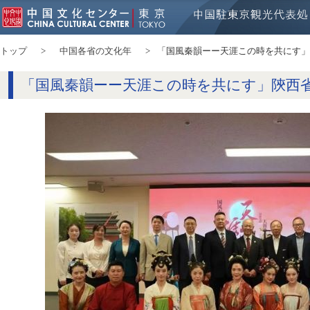
トップ
中国各省の文化年
「国風秦韻ーー天涯この時を共にす」
「国風秦韻ーー天涯この時を共にす」陝西