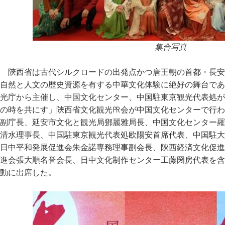
集合写真
陝西省は古代シルクロードの出発点かつ唐王朝の首都・長安
自然と人文の歴史資源を有する中華文化体験に絶好の舞台であ
光庁から主催し、中国文化センター、中国駐東京観光代表処が
の時を共にす」陝西省文化観光㏚会が中国文化センターで行わ
副庁長、延安市文化と観光局鄧麗雅局長、中国文化センター羅
清水理事長、中国駐東京観光代表処欧陽安首席代表、中国駐大
日中平和発展促進会朱金諾専務理事副会長、陝西経済文化促進
進会張大順名誉会長、日中文化制作センター工藤圀房代表を含
動に出席した。