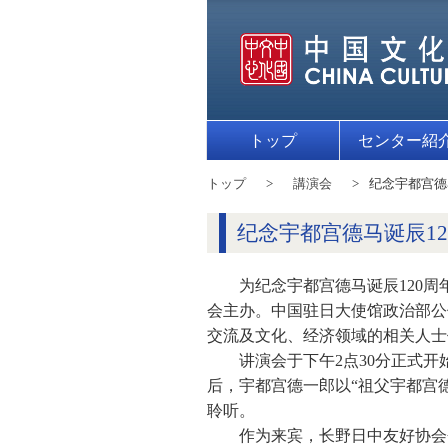
トップ
センター紹
トップ
講演会
纪念宇都宫德
纪念宇都宫德马诞辰1
为纪念宇都宫德马诞辰120
会主办。中国驻日大使馆政治部公
交流及文化、经济领域的相关人士
讲演会于下午2点30分正式
后，宇都宫德一郎以“祖父宇都宫
聆听。
作为来宾，长野日中友好协会