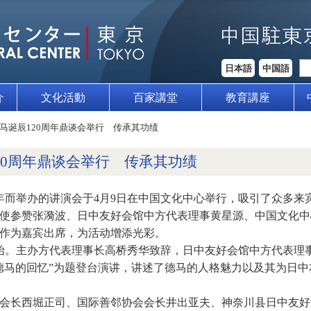
日本語
中国語
介
文化活動
百家講堂
教育講座
马诞辰120周年鼎谈会举行 传承其功绩
20周年鼎谈会举行 传承其功绩
周年而举办的讲演会于4月9日在中国文化中心举行，吸引了众多
使参赞张漪波、日中友好会馆中方代表理事黄星源、中国文化中
作为嘉宾出席，为活动增添光彩。
开始。主办方代表理事长高桥秀华致辞，日中友好会馆中方代表理
德马的回忆”为题登台演讲，讲述了德马的人格魅力以及其为日
会长西堀正司、国际善邻协会会长井出亚夫、神奈川县日中友好