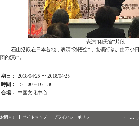
表演“闹天宫”片段
石山活跃在日本各地，表演“孙悟空”，也领衔参加由不少
团的演出。
期日：
2018/04/25 〜 2018/04/25
時間：
15：00～16：30
会場：
中国文化中心
お問合せ
サイトマップ
プライバシーポリシー
Copyrig