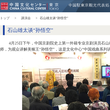
トップ
講演会
石山雄太谈“孙悟空”
石山雄太谈“孙悟空”
4月25日下午，中国京剧院史上第一外籍专业京剧演员石
师，为观众讲解美猴王“孙悟空”，这是文化中心“中国戏曲系列