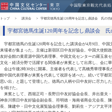
トップ
講演会
宇都宮徳馬生誕120周年を記念し鼎談会 氏の功
宇都宮徳馬生誕120周年を記念し鼎談会 
宇都宮徳馬の生誕120周年を記念した講演会が4月9日、中
来場者が集まった。主催は新宿区日中友好協会。中国大使館政
友好会館の黄星源中国代表理事、中国文化センターの羅玉泉セ
文化・経済分野で活躍する関係者が来賓として出席し、会に華
会は午後2時30分に開幕。主催者を代表して髙橋秀華理事
館中国代表理事が来賓を代表して祝辞を述べた。続いて宇都宮
思い出」と題して登壇した。徳馬の人柄や日中友好に尽力した
を傾けた。
来賓として、西堀正司・長野日中友好協会会長、井出亜夫・
神奈川県日中友好協会副会長、符明徳・海南省商会元会長、陳
長、陳建中・日中文化展覧協会理事長、劉莉生・アジア太平洋