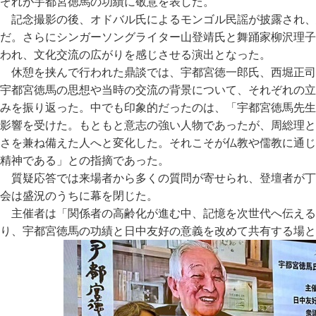
ぞれが宇都宮徳馬の功績に敬意を表した。
記念撮影の後、オドバル氏によるモンゴル民謡が披露され、
だ。さらにシンガーソングライター山登靖氏と舞踊家柳沢理子
われ、文化交流の広がりを感じさせる演出となった。
休憩を挟んで行われた鼎談では、宇都宮徳一郎氏、西堀正司
宇都宮徳馬の思想や当時の交流の背景について、それぞれの立
みを振り返った。中でも印象的だったのは、「宇都宮徳馬先生
影響を受けた。もともと意志の強い人物であったが、周総理と
さを兼ね備えた人へと変化した。それこそが仏教や儒教に通じ
精神である」との指摘であった。
質疑応答では来場者から多くの質問が寄せられ、登壇者が丁
会は盛況のうちに幕を閉じた。
主催者は「関係者の高齢化が進む中、記憶を次世代へ伝える
り、宇都宮徳馬の功績と日中友好の意義を改めて共有する場と