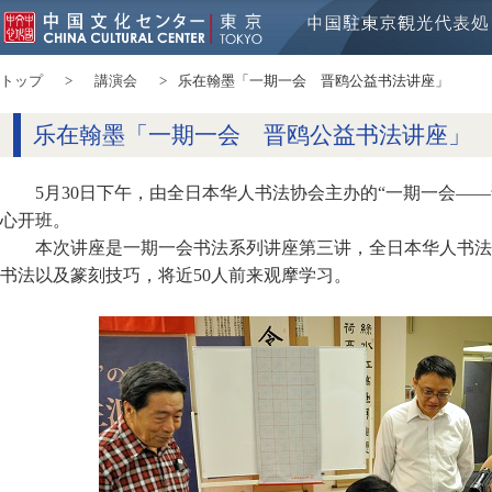
トップ
講演会
乐在翰墨「一期一会 晋鸥公益书法讲座」
乐在翰墨「一期一会 晋鸥公益书法讲座」
5月30日下午，由全日本华人书法协会主办的“一期一会—
心开班。
本次讲座是一期一会书法系列讲座第三讲，全日本华人书法
书法以及篆刻技巧，将近50人前来观摩学习。