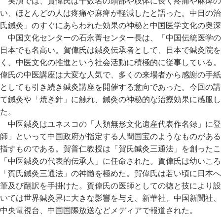
実演では、賀偉氏は十数名の頭部や肢体に長く疼痛や麻痺の
い、ほとんどの人は疼痛や麻痺が軽減したと語った。中日の治
氏鍼灸」のすぐにあらわれた効果の神秘と中国医学文化の奥深
中国文化センターの石永菁センター長は、「中国伝統医学の
日本でも名高い。賀偉氏は鍼灸伝承者として、日本で鍼灸院を
く、中医文化の推進という社会活動に積極的に従事している。
偉氏の中医講座は大変な人気で、多くの来場者から感謝の手紙
としても引き続き鍼灸講座を開催する意向であった。今回の講
て鍼灸や「焼き針」に触れ、鍼灸の神秘的な治療効果に感服し
た。
中医鍼灸はユネスコの「人類無形文化遺産代表作名録」に登
師」といって中国政府が指定する人間国宝のようなものがある
指すものである。賀普仁教授は「賀氏鍼灸三通法」を創ったこ
「中医鍼灸の代表的伝承人」に任命された。賀偉氏は幼いころ
「賀氏鍼灸三通法」の神髄を極めた。賀偉氏は若い頃に日本へ
筆及び翻訳を手掛けた。賀偉氏の医師としての徳と技により設
いては世界鍼灸界に大きな影響を与え、新華社、中国新聞社、
中央電視台、中国国際放送などメディアで報道された。