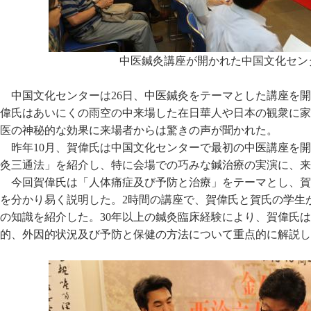
中医鍼灸講座が開かれた中国文化セン
中国文化センターは26日、中医鍼灸をテーマとした講座を
偉氏はあいにくの雨空の中来場した在日華人や日本の観衆に家
医の神秘的な効果に来場者からは驚きの声が聞かれた。
昨年10月、賀偉氏は中国文化センターで最初の中医講座を
灸三通法」を紹介し、特に会場での巧みな鍼治療の実演に、来
今回賀偉氏は「人体痛症及び予防と治療」をテーマとし、賀
を分かり易く説明した。2時間の講座で、賀偉氏と賀氏の学生
の知識を紹介した。30年以上の鍼灸臨床経験により、賀偉氏
的、外因的状況及び予防と保健の方法について重点的に解説し