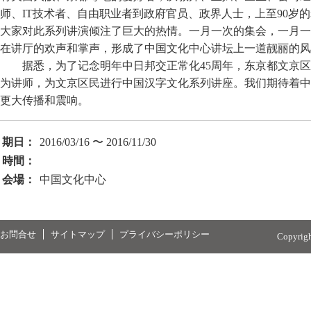
师、IT技术者、自由职业者到政府官员、政界人士，上至90岁
大家对此系列讲演倾注了巨大的热情。一月一次的集会，一月一
在讲厅的欢声和掌声，形成了中国文化中心讲坛上一道靓丽的风
据悉，为了记念明年中日邦交正常化45周年，东京都文京区
为讲师，为文京区民进行中国汉字文化系列讲座。我们期待着中
更大传播和震响。
期日：
2016/03/16 〜 2016/11/30
時間：
会場：
中国文化中心
お問合せ
サイトマップ
プライバシーポリシー
Copyrig