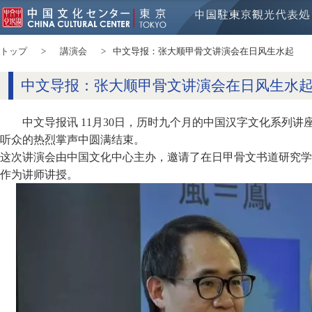
トップ
講演会
中文导报：张大顺甲骨文讲演会在日风生水起
中文导报：张大顺甲骨文讲演会在日风生水
中文导报讯 11月30日，历时九个月的中国汉字文化系列讲座
听众的热烈掌声中圆满结束。
这次讲演会由中国文化中心主办，邀请了在日甲骨文书道研究学
作为讲师讲授。