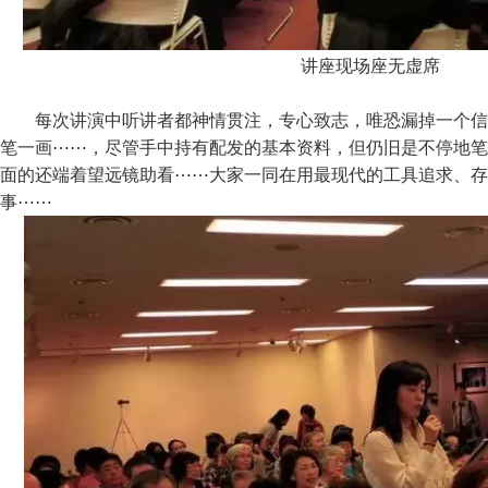
讲座现场座无虚席
每次讲演中听讲者都神情贯注，专心致志，唯恐漏掉一个信
笔一画⋯⋯，尽管手中持有配发的基本资料，但仍旧是不停地笔
面的还端着望远镜助看⋯⋯大家一同在用最现代的工具追求、存
事⋯⋯