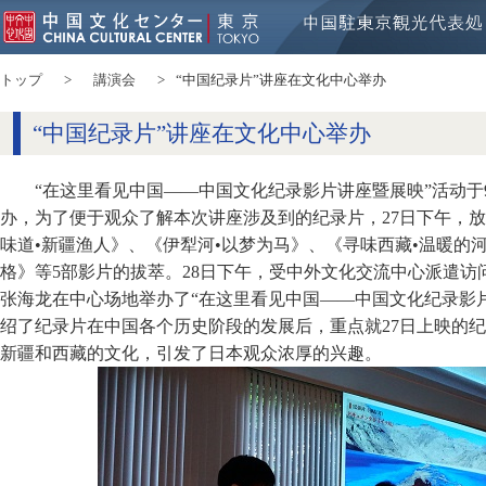
トップ
講演会
“中国纪录片”讲座在文化中心举办
“中国纪录片”讲座在文化中心举办
“在这里看见中国——中国文化纪录影片讲座暨展映”活动于9
办，为了便于观众了解本次讲座涉及到的纪录片，27日下午，放
味道•新疆渔人》、《伊犁河•以梦为马》、《寻味西藏•温暖的
格》等5部影片的拔萃。28日下午，受中外文化交流中心派遣
张海龙在中心场地举办了“在这里看见中国——中国文化纪录影
绍了纪录片在中国各个历史阶段的发展后，重点就27日上映的
新疆和西藏的文化，引发了日本观众浓厚的兴趣。