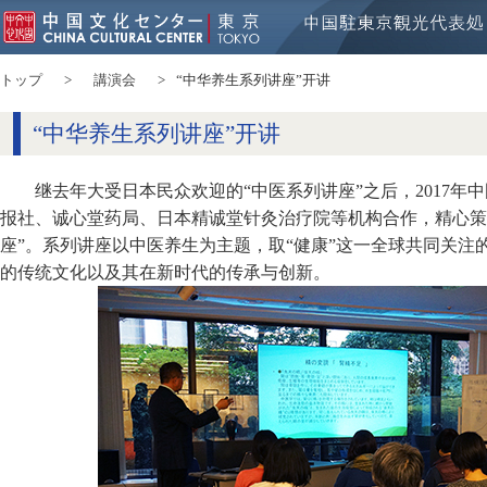
トップ
講演会
“中华养生系列讲座”开讲
“中华养生系列讲座”开讲
继去年大受日本民众欢迎的“中医系列讲座”之后，2017年
报社、诚心堂药局、日本精诚堂针灸治疗院等机构合作，精心策
座”。系列讲座以中医养生为主题，取“健康”这一全球共同关注
的传统文化以及其在新时代的传承与创新。