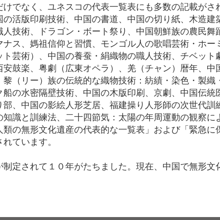
けでなく、ユネスコの代表一覧表にも多数の記載がされ
国の活版印刷技術、中国の書道、中国の切り紙、木造建
職人技術、ドラゴン・ボート祭り、中国朝鮮族の農民舞
マナス、媽祖信仰と習慣、モンゴル人の歌唱芸術・ホー
ット芸術）、中国の養蚕・絹織物の職人技術、チベット
西安鼓楽、粤劇（広東オペラ）、羌（チャン）暦年、中
、黎（リー）族の伝統的な織物技術：紡績・染色・製織
ク船の水密隔壁技術、中国の木版印刷、京劇、中国伝統
り部、中国の影絵人形芝居、福建操り人形師の次世代訓
の知識と訓練法、二十四節気：太陽の年周運動の観察に
人類の無形文化遺産の代表的な一覧表」および「緊急に
されています。
が制定されて１０年がたちました。現在、中国で無形文
。