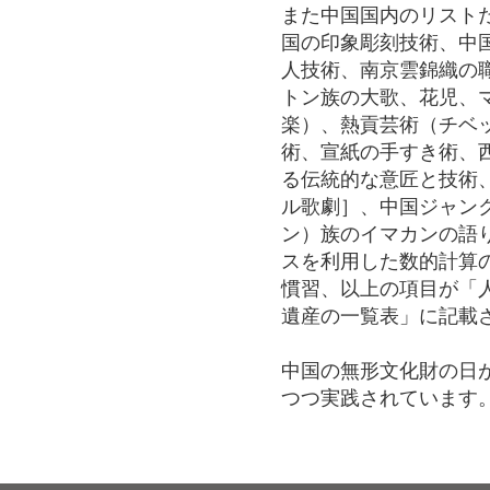
また中国国内のリストだ
国の印象彫刻技術、中
人技術、南京雲錦織の
トン族の大歌、花児、
楽）、熱貢芸術（チベ
術、宣紙の手すき術、
る伝統的な意匠と技術
ル歌劇］、中国ジャン
ン）族のイマカンの語
スを利用した数的計算
慣習、以上の項目が「
遺産の一覧表」に記載
中国の無形文化財の日
つつ実践されています