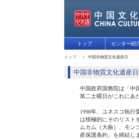
トップ
センター紹
トップ
中国非物質文化遺産日
中国非物質文化遺産日
中国政府国務院は「中国
第二土曜日がこれにあ
1998年、ユネスコ執
は積極的にそのリストを
ムカム（大曲）、モンゴ
産保護条約」を締結し