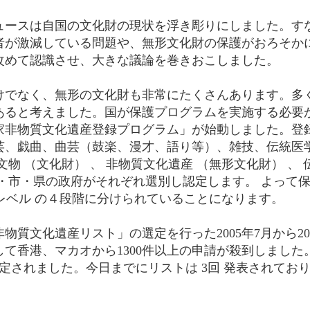
ュースは自国の文化財の現状を浮き彫りにしました。す
者が激減している問題や、無形文化財の保護がおろそか
改めて認識させ、大きな議論を巻きおこしました。
けでなく、無形の文化財も非常にたくさんあります。多
あると考えました。国が保護プログラムを実施する必要
家非物質文化遺産登録プログラム」が始動しました。登録
芸、戯曲、曲芸（鼓楽、漫才、語り等）、雑技、伝統医
文物 （文化財） 、 非物質文化遺産 （無形文化財） 、
・市・県の政府がそれぞれ選別し認定します。 よって保
県 レベル の４段階に分けられていることになります。
物質文化遺産リスト」の選定を行った2005年7月から20
て香港、マカオから1300件以上の申請が殺到しました。 そ
認定されました。今日までにリストは 3回 発表されてお