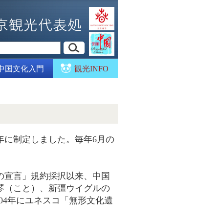
中国文化入門
観光INFO
年に制定しました。毎年6月の
作の宣言」規約採択以来、中国
古琴（こと）、新彊ウイグルの
04年にユネスコ「無形文化遺