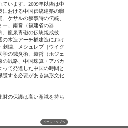
ています。2009年以降は中
築における中国伝統建築の職
踊、ケサルの叙事詩の伝統、
ミー、南音（福建省の器
劇、龍泉青磁の伝統焼成技
国の木造アーチ橋建造におけ
・刺繍、メシュレプ［ウイグ
医学の鍼灸術、赫哲（ホジェ
練の戦略、中国珠算・アバカ
よって発達した中国の時間と
保護する必要がある無形文化
化財の保護は高い意識を持ち
ページトップへ