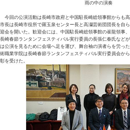
雨の中の演奏
今回の公演活動は長崎市政府と中国駐長崎総領事館からも高
市長は長崎市役所で羅玉泉センター長と高灡芸術団団長を自ら
迎会を開いた。歓迎会には、中国駐長崎総領事館の崔龍領事、
長崎春節ランタンフェスティバル実行委員の長張仁春氏などが
は公演を見るために会場へ足を運び、舞台袖の演者らを労った
術職業学院は長崎春節ランタンフェスティバル実行委員会から
彰を受けた。