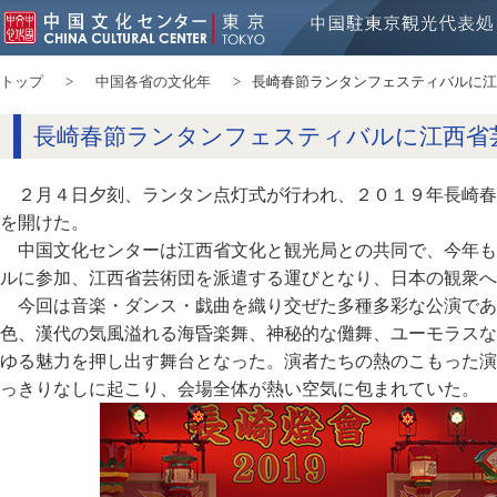
トップ
中国各省の文化年
長崎春節ランタンフェスティバルに江
長崎春節ランタンフェスティバルに江西省
２月４日夕刻、ランタン点灯式が行われ、２０１９年長崎春
を開けた。
中国文化センターは江西省文化と観光局との共同で、今年も
ルに参加、江西省芸術団を派遣する運びとなり、日本の観衆へ
今回は音楽・ダンス・戯曲を織り交ぜた多種多彩な公演であ
色、漢代の気風溢れる海昏楽舞、神秘的な儺舞、ユーモラスな
ゆる魅力を押し出す舞台となった。演者たちの熱のこもった演
っきりなしに起こり、会場全体が熱い空気に包まれていた。