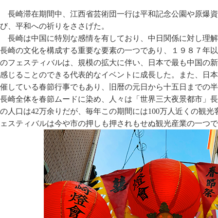
長崎滞在期間中、江西省芸術団一行は平和記念公園や原爆資
び、平和への祈りをささげた。
長崎は中国に特別な感情を有しており、中日関係に対し理解
長崎の文化を構成する重要な要素の一つであり、１９８７年以
のフェスティバルは、規模の拡大に伴い、日本で最も中国の新
感じることのできる代表的なイベントに成長した。また、日本
催している春節行事でもあり、旧暦の元日から十五日までの半
長崎全体を春節ムードに染め、人々は「世界三大夜景都市」長
の人口は42万余りだが、毎年この期間には100万人近くの観
ェスティバルは今や市の押しも押されもせぬ観光産業の一つで