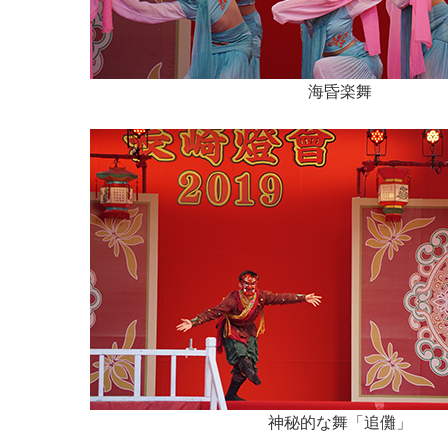
海昏楽舞
神秘的な舞「追儺」