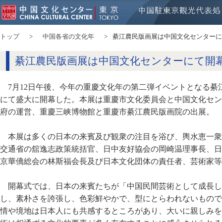
トップ
中国各省の文化年
綦江農民版画展は中国文化センターに
綦江農民版画展は中国文化センターにて開
7月12日午後、今年の重慶文化年の第二弾イベントとなる
にて盛大に開幕した。本展は重慶市文化委員会と中国文化セン
府の運営、重慶三峡博物館と重慶市綦江農民版画院の出展。
本展は多くの日本の来賓及び観衆の注目を浴び、輿水恵一衆
交通省の舘逸志政策統括官、日中友好協会の岡崎温理事長、日
京華僑総会の林斯福会長及び日本文化団体の責任者、芸術家等
開幕式では、日本の来賓たちが「中国民間芸術として成長し
し、素朴さを誇張し、色彩鮮やかで、型にとらわれないもので
情や境地は日本人にも共感するところがあり、大いに親しみを