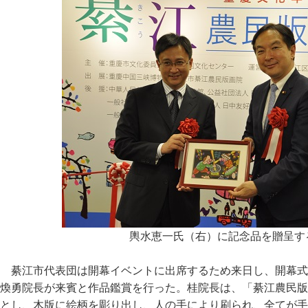
輿水恵一氏（右）に記念品を贈呈す
綦江市代表団は開幕イベントに出席するため来日し、開幕式
煥勇院長が来賓と作品鑑賞を行った。桂院長は、「綦江農民版
とし、木版に絵柄を彫り出し、人の手により刷られ、全てが手