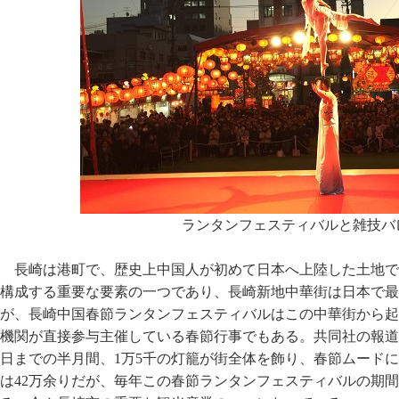
ランタンフェスティバルと雑技バ
長崎は港町で、歴史上中国人が初めて日本へ上陸した土地で
構成する重要な要素の一つであり、長崎新地中華街は日本で最
が、長崎中国春節ランタンフェスティバルはこの中華街から起
機関が直接参与主催している春節行事でもある。共同社の報道
日までの半月間、1万5千の灯籠が街全体を飾り、春節ムード
は42万余りだが、毎年この春節ランタンフェスティバルの期間