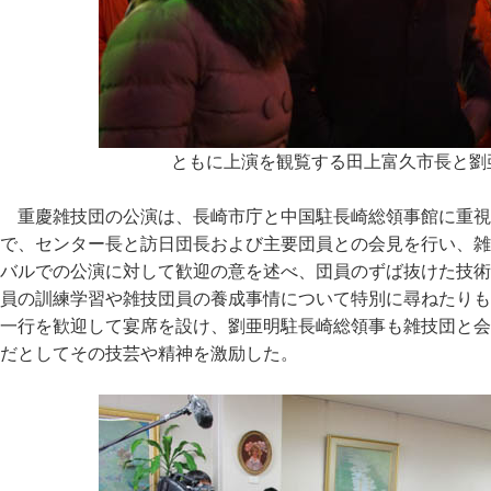
ともに上演を観覧する田上富久市長と劉
重慶雑技団の公演は、長崎市庁と中国駐長崎総領事館に重視
で、センター長と訪日団長および主要団員との会見を行い、雑
バルでの公演に対して歓迎の意を述べ、団員のずば抜けた技術
員の訓練学習や雑技団員の養成事情について特別に尋ねたりも
一行を歓迎して宴席を設け、劉亜明駐長崎総領事も雑技団と会
だとしてその技芸や精神を激励した。