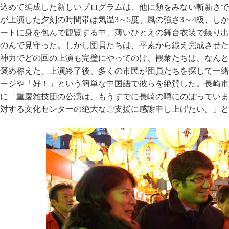
込めて編成した新しいプログラムは、他に類をみない斬新さで
が上演した夕刻の時間帯は気温3～5度、風の強さ3～4級、し
ートに身を包んで観覧する中、薄いひとえの舞台衣装で繰り出
のんで見守った。しかし団員たちは、平素から鍛え完成させた
神力でどの回の上演も完璧にやってのけ、観衆たちは、なんと
褒め称えた。上演終了後、多くの市民が団員たちを探して一緒
ージや「好！」という簡単な中国語で彼らを絶賛した。長崎市
に「重慶雑技団の公演は、もうすでに長崎の噂にのぼっていま
対する文化センターの絶大なご支援に感謝申し上げたい。」と