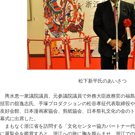
松下新平氏のあいさつ
輿水恵一衆議院議員、元参議院議員で外務大臣政務官の福島
括官の舘逸志氏、手塚プロダクションの松谷孝征代表取締役や
友好会館、日本漫画家協会、剪紙協会、日本祭礼文化の会のト
幕式に出席した。
まもなく浙江省を訪問する「文化センター協力パートナー代
に展覧会を鑑賞すると、浙江への旅に胸を膨らませ、浙江での