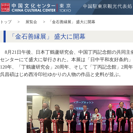
トップ
展覧会
「金石善縁展」 盛大に開幕
「金石善縁展」 盛大に開幕
8月21日午後、日本丁鶴蘆研究会、中国丁丙記念館の共同
センターにて盛大に挙行された。本展は「日中平和友好条約」
120年、「丁鶴廬研究会」20周年、そして「丁丙記念館」2周
呉昌碩はじめ西泠印社ゆかりの人物の作品と史料が並ぶ。