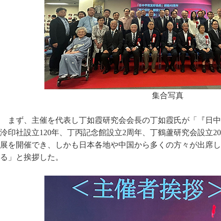
集合写真
まず、主催を代表し丁如霞研究会会長の丁如霞氏が「『日中
泠印社設立120年、丁丙記念館設立2周年、丁鶴蘆研究会設立2
展を開催でき、しかも日本各地や中国から多くの方々が出席し
る」と挨拶した。