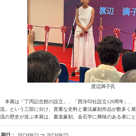
渡辺満子氏
本展は「丁丙記念館の設立」、「西泠印社設立120周年」
流」という三部に分け、貴重な史料と書法篆刻作品が数多く展
流の歴史が並ぶ本展は、書道篆刻、金石学に興味のある者にと
期日：
2023/08/21 〜 2023/08/25