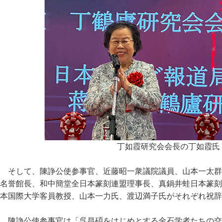
丁如霞研究会会長の丁如霞氏
そして、陳諍公使参事官、近藤昭一衆議院議員、山本一太群
名誉館長、和中簡堂全日本篆刻連盟理事長、真鍋井蛙日本篆刻
本国際大学客員教授、山本一力氏、渡辺満子氏がそれぞれ祝辞
陳諍公使参事官は「呉昌碩をはじめとする金石学者たちの交