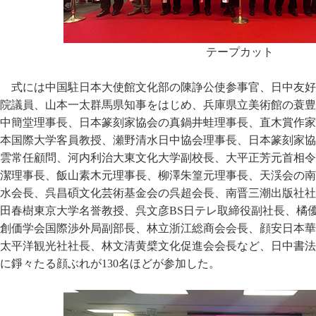
テープカット
式には中国駐日本大使館文化部の陳諍公使参事官、日中友好
院議員、山本一太群馬県知事をはじめ、兵庫県立美術館の蓑豊
中簡堂理事長、日本篆刻家協会の真鍋井蛙理事長、直木賞作家
本国際大学客員教授、瀬野清水日中協会理事長、日本篆刻家協
雲常任顧問、河内利治大東文化大学副校長、大平正芳元首相令
潔理事長、飯山素木元理事長、柳澤朱篁元理事長、天渓会の南
水会長、呉昌碩文化芸術基金会の呉超会長、南晋三潮出版社社
田春樹東京大学名誉教授、呉文彦BS日テレ取締役副社長、橘
創価学会国際渉外局副部長、林立浙江総商会会長、顔安日本華
太平洋観光社社長、林文清黄檗文化促進会会長など、日中書法
に錚々たる顔ぶれが130名ほどが参加した。