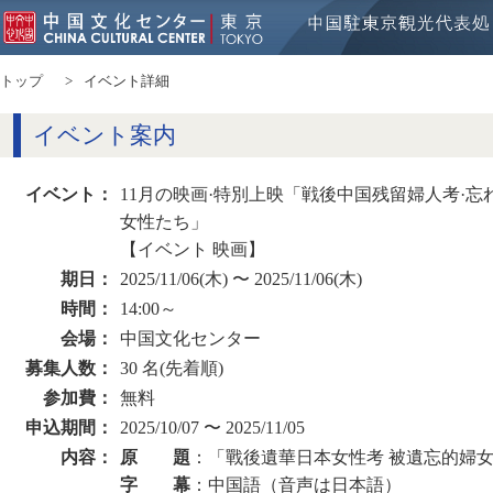
トップ
イベント詳細
イベント案内
イベント：
11月の映画·特別上映「戦後中国残留婦人考·忘
女性たち」
【イベント 映画】
期日：
2025/11/06(木) 〜 2025/11/06(木)
時間：
14:00～
会場：
中国文化センター
募集人数：
30 名(先着順)
参加費：
無料
申込期間：
2025/10/07 〜 2025/11/05
内容：
原 題
：「戰後遺華日本女性考 被遺忘的婦女
字 幕
：中国語（音声は日本語）