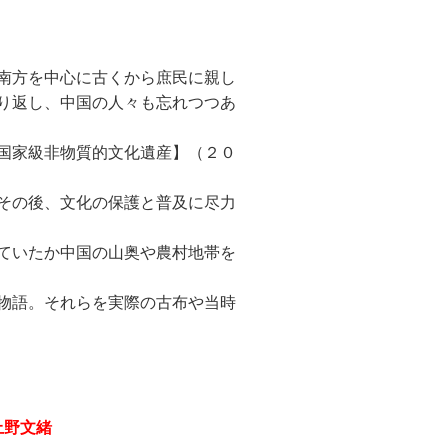
南方を中心に古くから庶民に親し
り返し、中国の人々も忘れつつあ
国家級非物質的文化遺産】（２０
その後、文化の保護と普及に尽力
ていたか中国の山奥や農村地帯を
物語。それらを実際の古布や当時
上野文緒