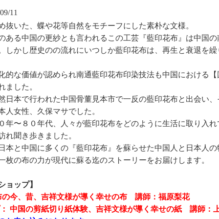
09/11
め抜いた、蝶や花等自然をモチーフにした素朴な文様。
のある中国の更紗とも言われるこの工芸『藍印花布』は中国の
。しかし歴史のの流れにいつしか藍印花布は、再生と衰退を繰
化的な価値が認められ南通藍印花布印染技法も中国における【
れました。
然日本で行われた中国骨董見本市で一反の藍印花布と出会い、
本人女性、久保マサでした。
０年〜８０年代、人々が藍印花布をどのように生活に取り入れ
訪れ聞き歩きました。
日本と中国に多くの『藍印花布』を蘇らせた中国人と日本人の
一枚の布の力が現代に蘇る迄のストーリーをお届けします。
ショップ】
花布の今、昔、吉祥文様が導く幸せの布 講師：福原梨花
プ： 中国の剪紙切り紙体験、吉祥文様が導く幸せの紙 講師：