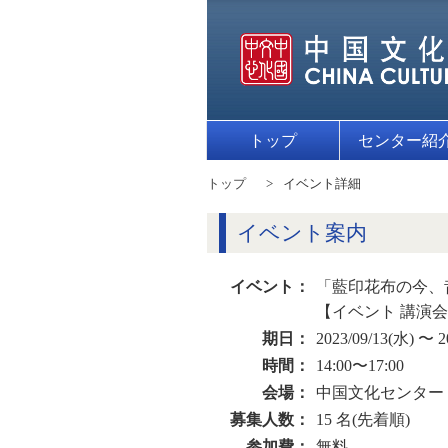
トップ
センター紹
トップ
イベント詳細
イベント案内
イベント：
「藍印花布の今、
【イベント 講演
期日：
2023/09/13(水) 〜 2
時間：
14:00〜17:00
会場：
中国文化センター
募集人数：
15 名(先着順)
参加費：
無料