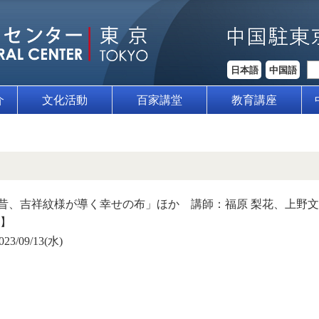
日本語
中国語
介
文化活動
百家講堂
教育講座
昔、吉祥紋様が導く幸せの布」ほか 講師：福原 梨花、上野
会】
023/09/13(水)