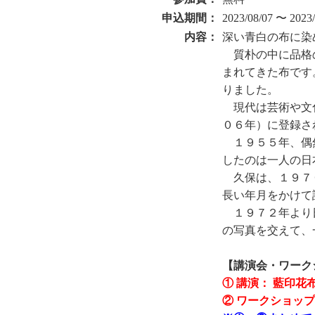
申込期間：
2023/08/07 〜 2023/
内容：
深い青白の布に染
質朴の中に品格
まれてきた布です
りました。
現代は芸術や文
０６年）に登録さ
１９５５年、偶
したのは一人の日
久保は、１９７
長い年月をかけて
１９７２年より
の写真を交えて、
【講演会・ワーク
① 講演： 藍印
② ワークショッ