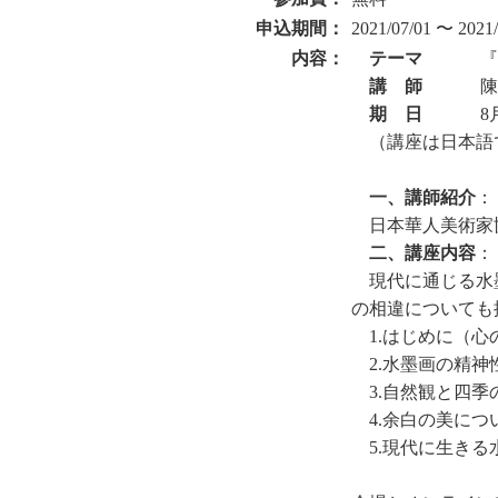
申込期間：
2021/07/01 〜 2021/
内容：
テーマ
『
講
師
陳
期
日
8
（講座は日本語
一、講師紹介
：
日本華人美術家
二、講座内容
：
現代に通じる水
の相違についても
1.はじめに（
2.水墨画の精神
3.自然観と四季
4.余白の美につ
5.現代に生きる