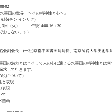
08/02
水墨画の世界 〜その精神性と心〜』
允陸(チン インリク)
月3日（火）
午後14:00-16：30
でおこないます）
協会副会長、(一社)京都中国書画院院長、南京師範大学美術学
墨画の魅力とは？そして人の心に通じる水墨画の精神性とは何
探求して行きます。
心の絵について）
性と表現
の表現
いて
水墨画