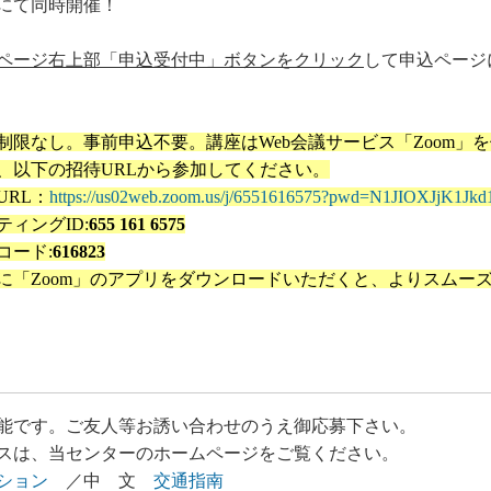
にて同時開催！
ページ右上部「申込受付中」ボタンをクリック
して申込ページ
制限なし。事前申込不要。講座はWeb会議サービス「Zoom」
、以下の招待URLから参加してください。
URL：
https://us02web.zoom.us/j/6551616575?pwd=N1JIOXJjK1
ティングID:
655 161 6575
コード:
616823
に「Zoom」のアプリをダウンロードいただくと、よりスムー
能です。ご友人等お誘い合わせのうえ御応募下さい。
スは、当センターのホームページをご覧ください。
ション
／中 文
交通指南