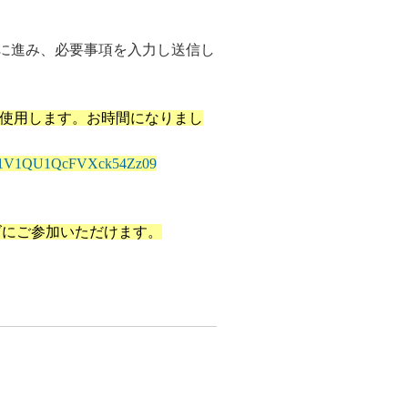
に進み、必要事項を入力し送信し
を使用します。お時間になりまし
Jkd1V1QU1QcFVXck54Zz09
ズにご参加いただけます。