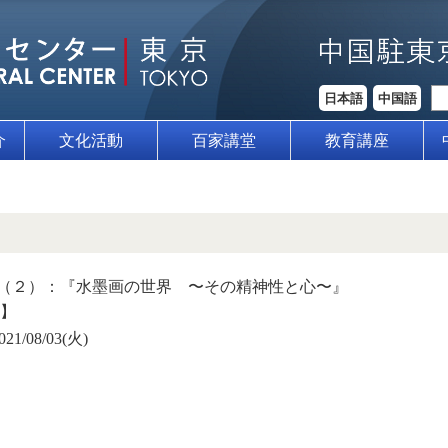
日本語
中国語
介
文化活動
百家講堂
教育講座
（２）：『水墨画の世界 〜その精神性と心〜』
会】
021/08/03(火)