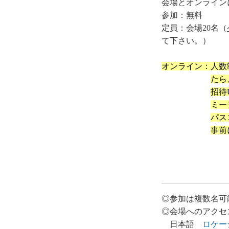
会場とオンライン
参加：無料
定員：会場20名（
て下さい。）
オンライン：人数
たら
招待
ミー
パス
事前
◎参加は複数名可
◎会場へのアクセ
日本語
ロケー