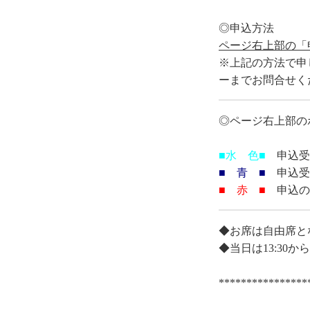
◎申込方法
ページ右上部の「
※上記の方法で申し
ーまでお問合せく
◎ページ右上部の
■水 色■
申込受
■ 青 ■
申込受
■ 赤 ■
申込の
◆お席は自由席と
◆当日は13:3
****************