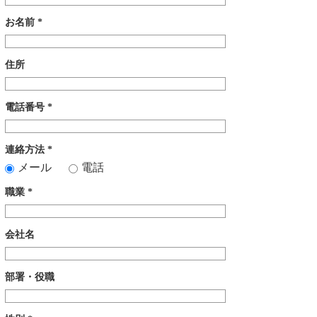
お名前
*
住所
電話番号
*
連絡方法
*
メール
電話
職業
*
会社名
部署・役職