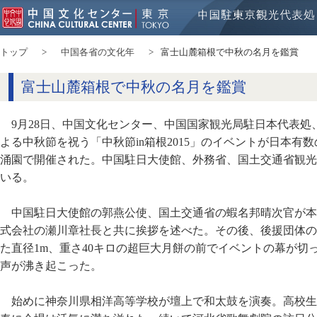
トップ
中国各省の文化年
富士山麓箱根で中秋の名月を鑑賞
富士山麓箱根で中秋の名月を鑑賞
9月28日、中国文化センター、中国国家観光局駐日本代表
よる中秋節を祝う「中秋節in箱根2015」のイベントが日本有
涌園で開催された。中国駐日大使館、外務省、国土交通省観光
いる。
中国駐日大使館の郭燕公使、国土交通省の蝦名邦晴次官が本
式会社の瀬川章社長と共に挨拶を述べた。その後、後援団体の
た直径1m、重さ40キロの超巨大月餅の前でイベントの幕が切
声が沸き起こった。
始めに神奈川県相洋高等学校が壇上で和太鼓を演奏。高校生