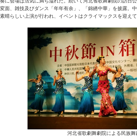
奏に会場は活気に満ち溢れた。続いて河北省歌舞劇院の訪日公
変面、雑技及びダンス「年年有余」、「錦綉中華」を披露。中
素晴らしい上演が行われ、イベントはクライマックスを迎えて
河北省歌劇舞劇院による民族舞