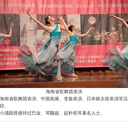
海南省歌舞团表演
海南省歌舞团表演、中国画展、变脸表演、日本姬太鼓表演等活
目。
小涌园曾接待过巴金、邓颖超、赵朴初等著名人士。