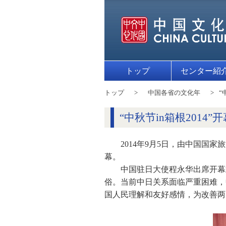
トップ
センター紹
トップ
中国各省の文化年
“
“中秋节in箱根2014
2014年9月5日，由中国国
幕。
中国驻日大使程永华出席开幕
俗。当前中日关系面临严重困难，
国人民理解和友好感情，为改善两