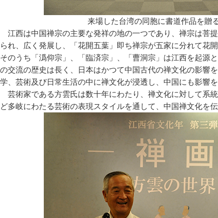
来場した台湾の同胞に書道作品を贈
江西は中国禅宗の主要な発祥の地の一つであり、禅宗は菩提
られ、広く発展し、「花開五葉」即ち禅宗が五家に分れて花開
そのうち「潙仰宗」、「臨済宗」、「曹洞宗」は江西を起源と
の交流の歴史は長く、日本はかつて中国古代の禅文化の影響を
学、芸術及び日常生活の中に禅文化が浸透し、中国にも影響を
芸術家である方雲氏は数十年にわたり、禅文化に対して系統
ど多岐にわたる芸術の表現スタイルを通して、中国禅文化を伝