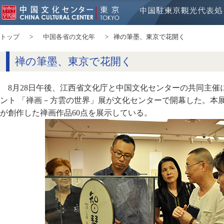
トップ
中国各省の文化年
禅の筆墨、東京で花開く
禅の筆墨、東京で花開く
8月28日午後、江西省文化庁と中国文化センターの共同主
ント 「禅画－方雲の世界」展が文化センターで開幕した。本
が創作した禅画作品60点を展示している。