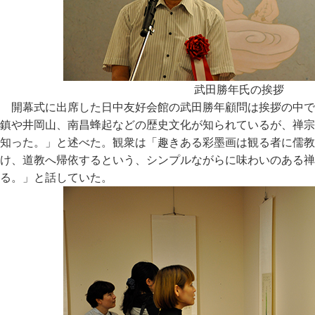
武田勝年氏の挨拶
開幕式に出席した日中友好会館の武田勝年顧問は挨拶の中で
鎮や井岡山、南昌蜂起などの歴史文化が知られているが、禅宗
知った。」と述べた。観衆は「趣きある彩墨画は観る者に儒教
け、道教へ帰依するという、シンプルながらに味わいのある禅
る。」と話していた。