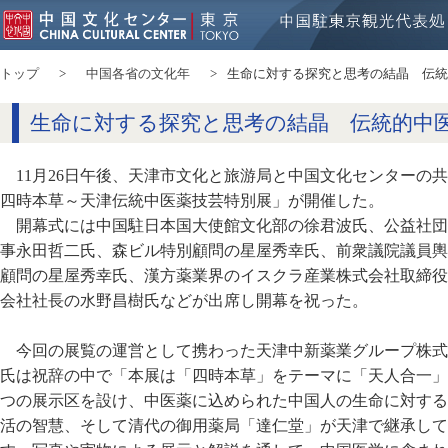
トップ
中国各省の文化年
生命に対する探究と思考の結晶 伝統
生命に対する探究と思考の結晶 伝統的中
11月26日午後、天津市文化と旅游局と中国文化センター
四時本草～天津伝統中医薬技芸特別展」が開催した。
開幕式には中国駐日本国大使館文化部の徐君波氏、公益社団
事永田哲二氏、森ビル特別顧問の星屋秀幸氏、前衆議院議員輿
顧問の星屋秀幸氏、漢方薬業界のイスクラ産業株式会社取締役
会社社長の水野昌樹氏などが出席し開幕を祝った。
今回の展覧の運営として携わった天津中新薬業グループ株式
氏は祝辞の中で「本展は「四時本草」をテーマに「天人合一」
つの展示区を設け、中医薬に込められた中国人の生命に対する
活の智慧、そして清代の御用薬局「達仁堂」が天津で継承して