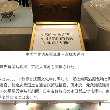
中国世界遺産写真展－京杭大運河
世界遺産写真展－京杭大運河も開催された。
祝うと共に、中秋節と江西文化年に際して「景徳鎮高温顔色釉と
長官、舘逸志元国土交通省政策統括官、輿水恵一元衆議院議員
㈱の星屋秀幸特別顧問、日中友好協会の永田哲二常務理事、東
磁器楽器公演に出席した。