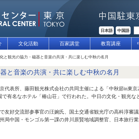
日本語
中国語
介
文化活動
百家講堂
教育講座
化と観光の協力・磁器と音楽の共演・共に楽しむ中秋の名月
磁器と音楽の共演・共に楽しむ中秋の名月
京代表所、藤田観光株式会社の共同主催による「中秋節in東京2
庭園で有名なホテル「椿山荘」で行われた。中日の文化・観光など
で友好交流部参事官の汪婉氏、国土交通省観光庁の高科淳審議官
州局中国・モンゴル第一課の井川原賢地域調整官、日本旅行業