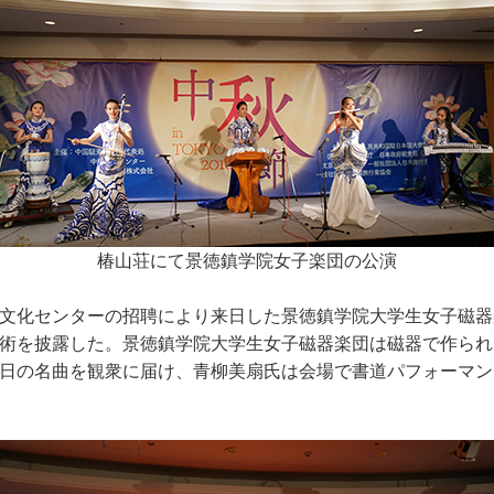
椿山荘にて景徳鎮学院女子楽団の公演
文化センターの招聘により来日した景徳鎮学院大学生女子磁器
術を披露した。景徳鎮学院大学生女子磁器楽団は磁器で作られ
日の名曲を観衆に届け、青柳美扇氏は会場で書道パフォーマン