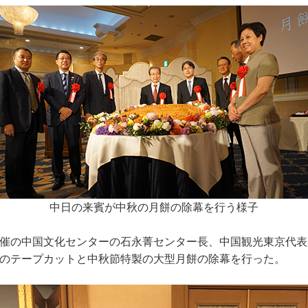
中日の来賓が中秋の月餅の除幕を行う様子
催の中国文化センターの石永菁センター長、中国観光東京代表
のテープカットと中秋節特製の大型月餅の除幕を行った。