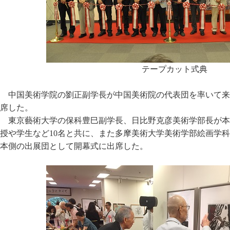
テープカット式典
中国美術学院の劉正副学長が中国美術院の代表団を率いて来
席した。
東京藝術大学の保科豊巳副学長、日比野克彦美術学部長が本
授や学生など10名と共に、また多摩美術大学美術学部絵画学
本側の出展団として開幕式に出席した。