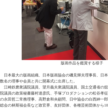
版画作品を鑑賞する様子
日本最大の版画組織、日本版画協会の磯見輝夫理事長、日本
数名の理事や会員と共に開幕式に出席した。
江崎鉄磨衆議院議員、望月義夫衆議院議員、国土交通省の舘
院議員の政策秘書藤村達彦氏、手塚プロダクションの松谷孝征
の永田哲二常務理事、高野倉和央顧問、日中協会の白西紳一郎
総会の林斯福会長など政官界、友好団体、各種芸術団体から1