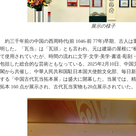
展示の様子
約三千年前の中国の西周時代(前 1046-前 77年)早期、古
明した。「瓦当」は「瓦頭」とも言われ、元は建築の屋根に“椽
て使用されていたが、時間の流れに文字·文学·美学·書道·彫
包括した総合的な芸術ともなっている。2025年2月10日、中
閣から共催し、中華人民共和国駐日本国大使館文化部、毎日新
する「中国古代瓦当拓本展」は盛大に開幕した。当展では、精戰国
拓本 160 点が展示され、古代瓦当実物も20点展示されていた。