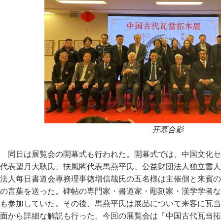
开幕合影
同日は展覧会の開幕式も行われた。開幕式では、中国文化セ
代表望月大耿氏、扶風閣代表馬燕平氏、公益财団法人独立書人
法人每日書道会專務理事徳增信哉氏の五名様は主催側と来賓の
の言葉を送った。碑帖の専門家・書道家・彫刻家・漢学学者な
も参加していた。その後、馬燕平氏は展品について来客に瓦当
面から詳細な解説も行った。今回の展覧会は「中国古代瓦当拓