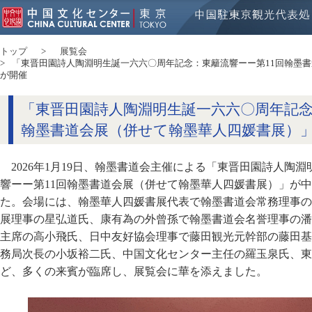
トップ
展覧会
「東晋田園詩人陶淵明生誕一六六〇周年記念：東籬流響ーー第11回翰墨
が開催
「東晋田園詩人陶淵明生誕一六六〇周年記念
翰墨書道会展（併せて翰墨華人四媛書展）
2026年1月19日、翰墨書道会主催による「東晋田園詩人陶
響ーー第11回翰墨書道会展（併せて翰墨華人四媛書展）」が
た。会場には、翰墨華人四媛書展代表で翰墨書道会常務理事の
展理事の星弘道氏、康有為の外曾孫で翰墨書道会名誉理事の潘
主席の高小飛氏、日中友好協会理事で藤田観光元幹部の藤田基
務局次長の小坂裕二氏、中国文化センター主任の羅玉泉氏、東
ど、多くの来賓が臨席し、展覧会に華を添えました。