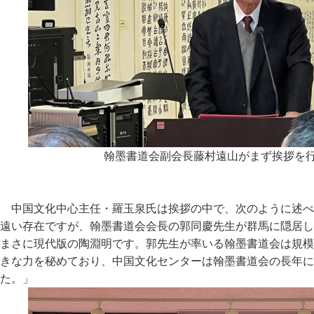
翰墨書道会副会長藤村遠山がまず挨拶を
中国文化中心主任・羅玉泉氏は挨拶の中で、次のように述べま
遠い存在ですが、翰墨書道会会長の郭同慶先生が群馬に隠居し
まさに現代版の陶淵明です。郭先生が率いる翰墨書道会は規模
きな力を秘めており、中国文化センターは翰墨書道会の長年に
た。」