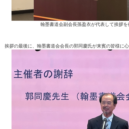
翰墨書道会副会長孫盈衣が代表して挨拶を
挨拶の最後に、翰墨書道会会長の郭同慶氏が来賓の皆様に心