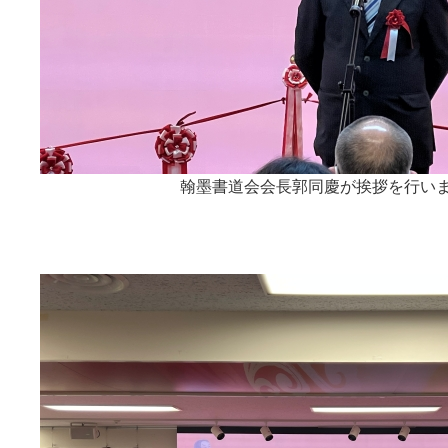
翰墨書道会会長郭同慶が挨拶を行い