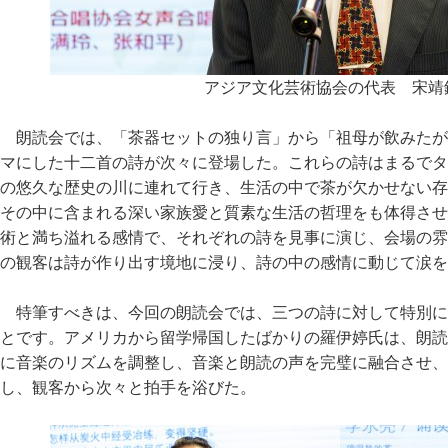
アジア文化芸術協会の代表 宋靖
朗読会では、「茶器セットの独り言」から「祖母が飲みたが
マにした十二首の詩が次々に登場した。これらの詩はまるでタ
の悠久な歴史の川に連れて行き、生活の中で茶が欠かせない存
その中に含まれる深い家族愛と質素な生活の哲理をも体得させ
術と満ち溢れる感情で、それぞれの詩を見事に演じ、会場の雰
の観客は詩が作り出す境地に浸り、詩の中の感情に動じて涙を
特筆すべきは、今回の朗読会では、三つの詩に対して特別に
とです。アメリカから留学帰国したばかりの羅伊婷氏は、朗読
に音楽のリズムを調整し、音楽と朗読の声を完璧に融合させ、
し、観客から次々と拍手を浴びた。