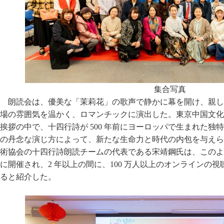
集合写真
朗読会は、優美な「茉莉花」の歌声で静かに幕を開け、親し
場の雰囲気を温かく、ロマンチックに演出した。東京中国文化
挨拶の中で、十四行詩が 500 年前にヨーロッパで生まれた独
の丹念な演じ方によって、新たな生命力と時代の内包を与えら
術協会の十四行詩朗読チームの代表である宋靖鋼氏は、このよ
に開催され、2 年以上の間に、100 万人以上のオンラインの
ると紹介した。