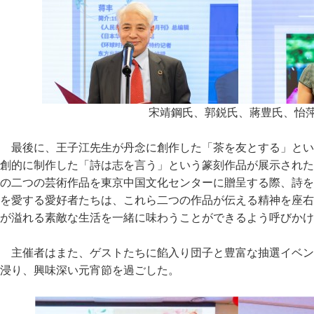
宋靖鋼氏、郭鋭氏、蔣豊氏、怡
最後に、王子江先生が丹念に創作した「茶を友とする」とい
創的に制作した「詩は志を言う」という篆刻作品が展示された
の二つの芸術作品を東京中国文化センターに贈呈する際、詩を
を愛する愛好者たちは、これら二つの作品が伝える精神を座右
が溢れる素敵な生活を一緒に味わうことができるよう呼びかけ
主催者はまた、ゲストたちに餡入り団子と豊富な抽選イベン
浸り、興味深い元宵節を過ごした。