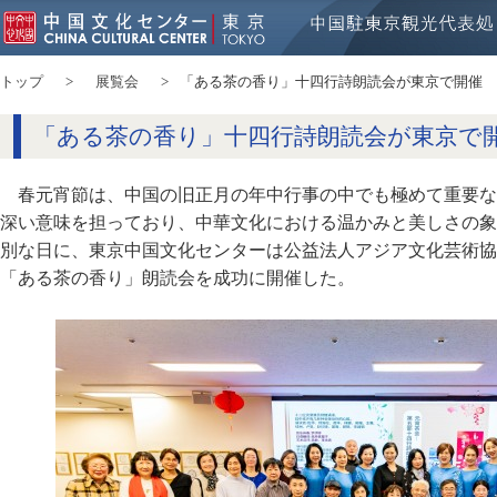
トップ
展覧会
「ある茶の香り」十四行詩朗読会が東京で開催
「ある茶の香り」十四行詩朗読会が東京で
春元宵節は、中国の旧正月の年中行事の中でも極めて重要な
深い意味を担っており、中華文化における温かみと美しさの象
別な日に、東京中国文化センターは公益法人アジア文化芸術協
「ある茶の香り」朗読会を成功に開催した。