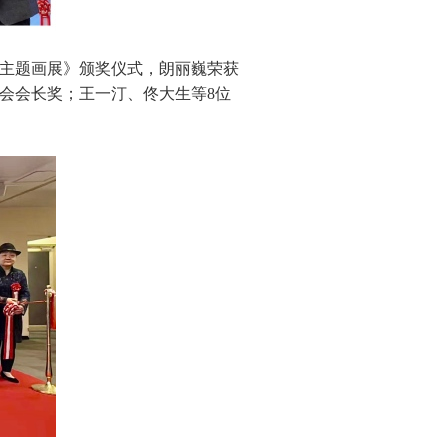
主题画展》颁奖仪式，朗丽巍荣获
会会长奖；王一汀、佟大生等8位