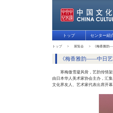
トップ
センター紹
トップ
展覧会
《梅香雅韵—
《梅香雅韵——中日艺
寒梅傲雪凝风骨，艺韵传情架
由日本华人美术家协会主办，汇集
文化界友人、艺术家代表出席开幕