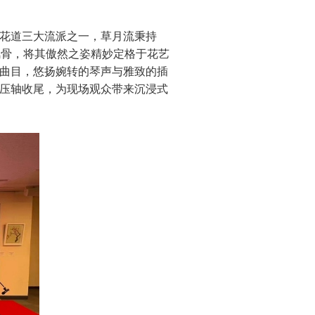
花道三大流派之一，草月流秉持
风骨，将其傲然之姿精妙定格于花艺
曲目，悠扬婉转的琴声与雅致的插
压轴收尾，为现场观众带来沉浸式