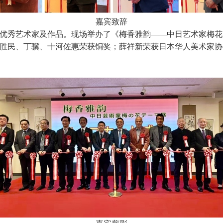
嘉宾致辞
优秀艺术家及作品。现场举办了《梅香雅韵——中日艺术家梅花
胜民、丁骥、十河佐惠荣获铜奖；薛祥新荣获日本华人美术家协