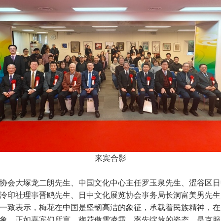
来宾合影
协会大塚龙二朗先生、中国文化中心主任罗玉泉先生、涩谷区日
泠印社理事晋鸥先生、日中文化展览协会事务局长洞富美男先生
一致表示，梅花在中国是坚韧高洁的象征，承载着民族精神，在
象。正如嘉宾们所言，梅花傲雪凌霜、率先绽放的姿态，是克服