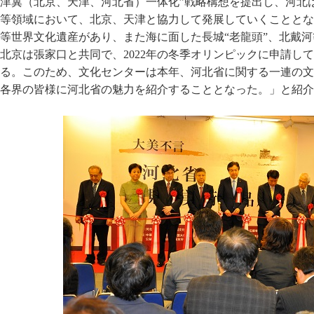
津冀（北京、天津、河北省）一体化”戦略構想を提出し、河北
等領域において、北京、天津と協力して発展していくこととな
等世界文化遺産があり、また海に面した長城“老龍頭”、北戴
北京は張家口と共同で、2022年の冬季オリンピックに申請し
る。このため、文化センターは本年、河北省に関する一連の文
各界の皆様に河北省の魅力を紹介することとなった。」と