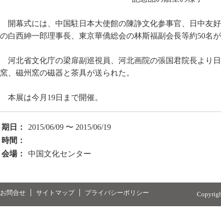
開幕式には、中国駐日本大使館の陳諍文化参事官、日中友好
の白西紳一郎理事長、東京華僑総会の林斯福副会長等約50名
河北省文化庁の梁扉副巡視員、河北画院の張国君院長より日
窯、磁州窯の磁器と茶具が送られた。
本展は今月19日まで開催。
期日：
2015/06/09 〜 2015/06/19
時間：
会場：
中国文化センター
お問合せ
サイトマップ
プライバシーポリシー
Copyrig