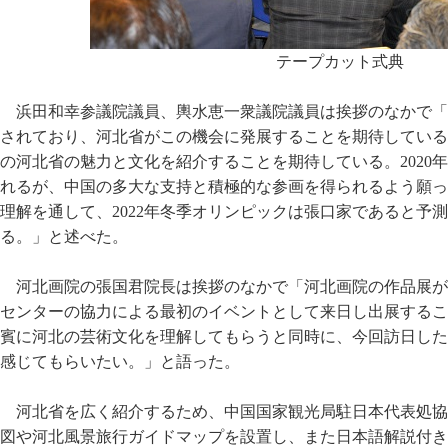
テープカット式典
浜田和幸参議院議員、輿水恵一衆議院議員は挨拶のなかで「
されており、河北省がこの機会に発展することを期待している
の河北省の魅力と文化を紹介することを期待している。2020
れるが、中国の多大な支持と積極的な参画を得られるよう願っ
理解を通して、2022年冬季オリンピックは張口家であると予
る。」と述べた。
河北画院の張国君院長は挨拶のなかで「河北画院の作品展が
センターの協力による最初のイベントとして来日し出展するこ
賓に河北の芸術文化を理解してもらうと同時に、今回訪日した
感じてもらいたい。」と語った。
河北省を広く紹介するため、中国国家観光局駐日本代表処協
図や河北風景旅行ガイドマップを設置し、また日本語解説付き