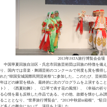
2013年JATA旅行博覧会会場
中国寧夏回族自治区・呉忠市回族芸術団は回族の特徴を備え
り、国内では音楽・舞踊芸術のコンクールで何度も賞を獲得して
れた“韓国安城国際民間芸術祭”に参加した。このたび、芸術
年ほどの練習を積み、最終的に次のプログラムを上演すること
ト》、《西夏勛舞》、《口琴で表す花の風情》、《幸福の祈り
る心情を最も反映した作品である。その他、故郷を懐かしみ讃
ることとなり、“世界旅行博覧会”、“2013中秋節in箱根”、“
ど多くの舞台において、演目を上演した。