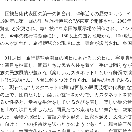
回族芸術代表団の第一の舞台は、30年近くの歴史をもつ“JA
1984年に第一回の“世界旅行博覧会”が東京で開催され、2003
覧会”と変更され、毎年秋に東京国際展示場で開催され、アジ
る。今年の旅行博覧会には、150以上の国と地域から、1000
の人が訪れた。旅行博覧会の現場には、舞台が設営され、各国
9月14日、旅行博覧会開幕の初日にあたるこの日に、寧夏
て演目を披露し、団員たちは民族衣装を着て、手には踊りなが
族の民族風情が豊かな《楽しいカスタネット》という舞踊で演
ト”は未のけんこう骨に鈴をつけて作られ、回族の玩具である
て、現在では“カスタネットの舞”は回族の民間芸術の代表的
の上で、団員たちは、楽しい旋律をかなで、カスタネットを持
るい性格と、幸福な生活をしている喜びを表し、楽しい鈴の音
を止めて演目を楽しんだ。団員たちの素晴らしい舞台を、観衆
めた。会場の演出は、言語の壁を越え、国家を越え、文化の使
に向けて一つの招待状を送ったかのようであった。舞台終了後
たちが、中国文化センターの職員たちと交流をし、寧夏回族自