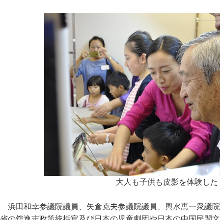
大人も子供も皮影を体験した
浜田和幸参議院議員、矢倉克夫参議院議員、輿水恵一衆議院
省の舘逸志政策統括官及び日本の児童劇団や日本の中国民間文