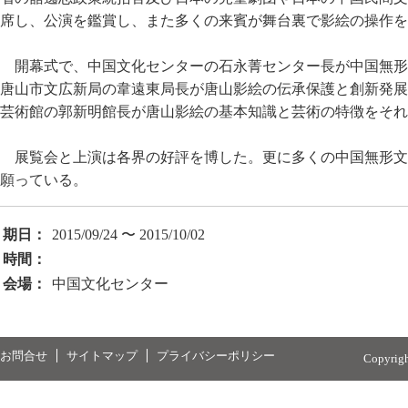
席し、公演を鑑賞し、また多くの来賓が舞台裏で影絵の操作を
開幕式で、中国文化センターの石永菁センター長が中国無形
唐山市文広新局の韋遠東局長が唐山影絵の伝承保護と創新発展
芸術館の郭新明館長が唐山影絵の基本知識と芸術の特徴をそれ
展覧会と上演は各界の好評を博した。更に多くの中国無形文
願っている。
期日：
2015/09/24 〜 2015/10/02
時間：
会場：
中国文化センター
お問合せ
サイトマップ
プライバシーポリシー
Copyrig