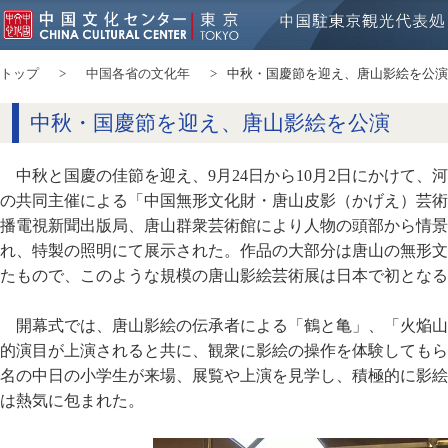
トップ
中国各省の文化年
中秋・国慶節を迎え、唐山影絵を公演
中秋・国慶節を迎え、唐山影絵を公演
中秋と国慶の佳節を迎え、9月24日から10月2日にかけて
の共同主催による「中国無形文化財・唐山皮影（かげえ）芸術
播電視新聞出版局、唐山群衆芸術館により人物の頭部から情景
れ、特製の照明にて展示された。作品の大部分は唐山の無形文
たもので、このような規模の唐山影絵芸術展は日本で初となる
開幕式では、唐山影絵の伝承者による「鶴と亀」、「火焔山
的演目が上演されると共に、観衆に影絵の操作を体験してもら
名の中日の小学生が来場、展覧や上演を見学し、積極的に影絵
は熱気に包まれた。