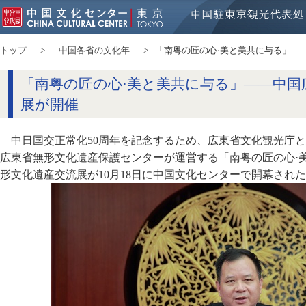
トップ
中国各省の文化年
「南粤の匠の心·美と美共に与る」—
「南粤の匠の心·美と美共に与る」——中国
展が開催
中日国交正常化50周年を記念するため、広東省文化観光庁
広東省無形文化遺産保護センターが運営する「南粤の匠の心·
形文化遺産交流展が10月18日に中国文化センターで開幕され