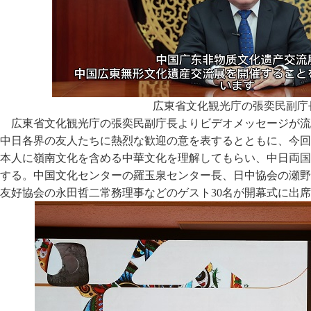
広東省文化観光庁の張奕民副庁
広東省文化観光庁の張奕民副庁長よりビデオメッセージが流
中日各界の友人たちに熱烈な歓迎の意を表するとともに、今回
本人に嶺南文化を含める中華文化を理解してもらい、中日両国
する。中国文化センターの羅玉泉センター長、日中協会の瀬野
友好協会の永田哲二常務理事などのゲスト30名が開幕式に出