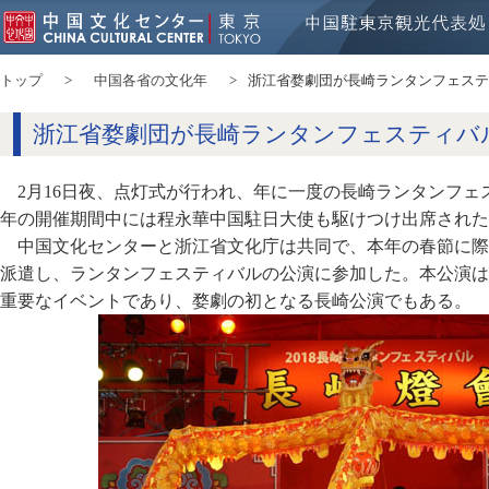
トップ
中国各省の文化年
浙江省婺劇団が長崎ランタンフェステ
浙江省婺劇団が長崎ランタンフェスティバ
2月16日夜、点灯式が行われ、年に一度の長崎ランタンフ
年の開催期間中には程永華中国駐日大使も駆けつけ出席された
中国文化センターと浙江省文化庁は共同で、本年の春節に際
派遣し、ランタンフェスティバルの公演に参加した。本公演は
重要なイベントであり、婺劇の初となる長崎公演でもある。