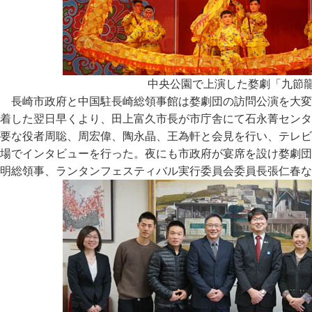
中央公園で上演した婺劇「九節
長崎市政府と中国駐長崎総領事館は婺劇団の訪問公演を大変
着した翌日早くより、田上富久市長が市庁舎にて石永菁センタ
要な役者周聡、周宏偉、陶永晶、王為軒と会見を行い、テレビ
場でインタビューを行った。夜にも市政府が宴席を設け婺劇団
明総領事、ランタンフェスティバル実行委員会委員長張仁春な