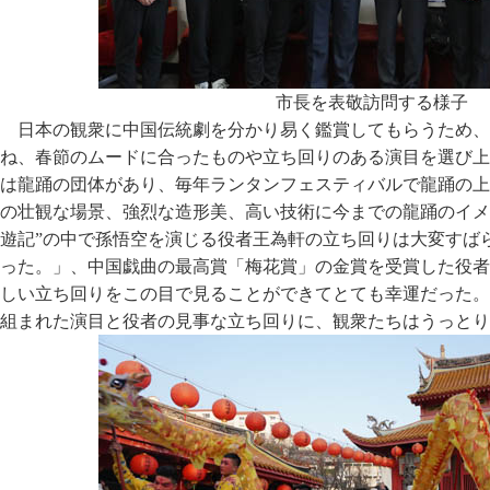
市長を表敬訪問する様子
日本の観衆に中国伝統劇を分かり易く鑑賞してもらうため、
ね、春節のムードに合ったものや立ち回りのある演目を選び上
は龍踊の団体があり、毎年ランタンフェスティバルで龍踊の上
の壮観な場景、強烈な造形美、高い技術に今までの龍踊のイメ
遊記”の中で孫悟空を演じる役者王為軒の立ち回りは大変すば
った。」、中国戯曲の最高賞「梅花賞」の金賞を受賞した役者
しい立ち回りをこの目で見ることができてとても幸運だった。
組まれた演目と役者の見事な立ち回りに、観衆たちはうっとり