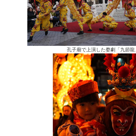
孔子廟で上演した婺劇「九節龍