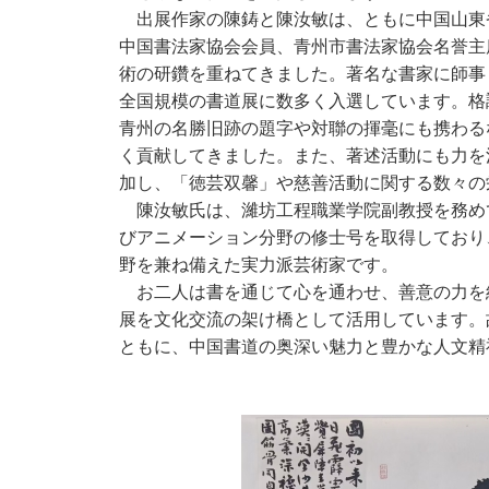
出展作家の陳鋳と陳汝敏は、ともに中国山東
中国書法家協会会員、青州市書法家協会名誉主
術の研鑽を重ねてきました。著名な書家に師事
全国規模の書道展に数多く入選しています。格
青州の名勝旧跡の題字や対聯の揮毫にも携わる
く貢献してきました。また、著述活動にも力を
加し、「徳芸双馨」や慈善活動に関する数々の
陳汝敏氏は、濰坊工程職業学院副教授を務め
びアニメーション分野の修士号を取得しており
野を兼ね備えた実力派芸術家です。
お二人は書を通じて心を通わせ、善意の力を
展を文化交流の架け橋として活用しています。
ともに、中国書道の奥深い魅力と豊かな人文精