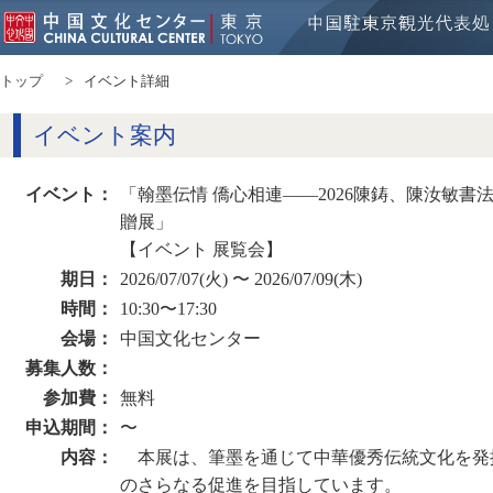
トップ
イベント詳細
イベント案内
イベント：
「翰墨伝情 僑心相連——2026陳鋳、陳汝敏書
贈展」
【イベント 展覧会】
期日：
2026/07/07(火) 〜 2026/07/09(木)
時間：
10:30〜17:30
会場：
中国文化センター
募集人数：
参加費：
無料
申込期間：
〜
内容：
本展は、筆墨を通じて中華優秀伝統文化を発
のさらなる促進を目指しています。