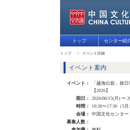
トップ
センター紹
トップ
イベント詳細
イベント案内
イベント：
「越海伝薪」旅日
【2026】
期日：
2026/06/15(月) 〜 2
時間：
10:30〜17:30（5月
会場：
中国文化センター
募集人数：
参加費：
無料