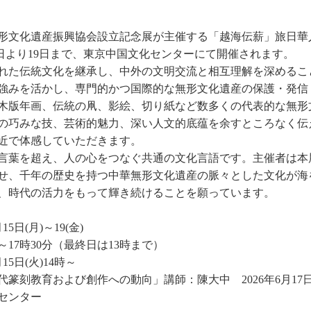
形文化遺産振興協会設立記念展が主催する「越海伝薪」旅日華
5日より19日まで、東京中国文化センターにて開催されます。
れた伝統文化を継承し、中外の文明交流と相互理解を深めるこ
強みを活かし、専門的かつ国際的な無形文化遺産の保護・発信
木版年画、伝統の凧、影絵、切り紙など数多くの代表的な無形
の巧みな技、芸術的魅力、深い人文的底蕴を余すところなく伝
近で体感していただきます。
言葉を超え、人の心をつなぐ共通の文化言語です。主催者は本
せ、千年の歴史を持つ中華無形文化遺産の脈々とした文化が海
、時代の活力をもって輝き続けることを願っています。
5日(月)～19(金)
～17時30分（最終日は13時まで）
15日(火)14時～
篆刻教育および創作への動向」講師：陳大中 2026年6月17日(
センター