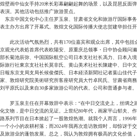
煌壁画中仙女手持20米长彩幕翩翩起舞的场景，以及琵琶反面
表演。其他活动包括推广旅游景点。
东京中国文化中心主任罗玉泉、甘肃省文化和旅游厅国际事务
表主办方出席了开幕式。敦煌文化国际传播大使志贺建华担任开
此次活动气氛热烈，共有170位嘉宾和观众出席，其中包
京观光代表処首席代表欧陽安、原重庆总领事・日中协会顾问濑
部长菊池辰弥、中国国际航空公司日本支社社长馮力、日本入境
际旅行社東京支社社长莫非氏、黄山美术社社长陳建中、日中文
日報东京支局支局长候俊傑氏、日本経済新聞社记者葉山佳代子
家、敦煌研究院美術研究所客座研究員大竹卓民氏、甘粛省商務
刘平原氏以及来自30多家旅游公司的代表。公司和普通参与者。
罗玉泉主任在开幕致辞中表示：“在中日交流史上，丝绸之
化文物，是中日交流的见证。上世纪80年代，画家平山郁夫、作
路系列节目在日本掀起了一股敦煌热潮。就我个人而言，1996
一个小小的农耕村落；而2024年我再次造访敦煌时，却惊讶于
及旅游业的蓬勃发展。总之，我认为敦煌拥有极高的文化价值，