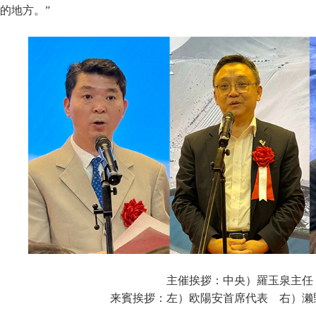
的地方。”
主催挨拶：中央）羅玉泉主任
来賓挨拶：左）欧陽安首席代表 右）濑