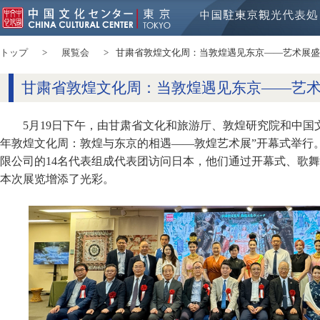
トップ
展覧会
甘粛省敦煌文化周：当敦煌遇见东京——艺术展盛
甘粛省敦煌文化周：当敦煌遇见东京——艺
5月19日下午，由甘肃省文化和旅游厅、敦煌研究院和中国
年敦煌文化周：敦煌与东京的相遇——敦煌艺术展”开幕式举行
限公司的14名代表组成代表团访问日本，他们通过开幕式、歌
本次展览增添了光彩。