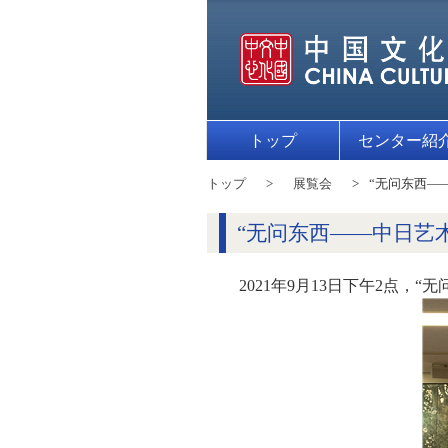
トップ
センター紹
トップ
展覧会
“无问东西—
“无问东西——中日艺
2021年9月13日下午2点