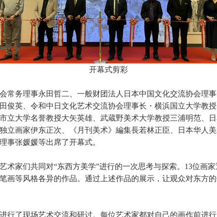
开幕式剪彩
会常务理事永田哲二、一般财团法人日本中国文化交流协会理事
田俊英、令和中日文化艺术交流协会理事长・横浜国立大学教授
市立大学名誉教授大矢英雄、武蔵野美术大学教授三浦明范、日
独立画家伊东正次、《月刊美术》編集長若林正臣、日本华人美
理事张媛媛等出席了开幕式。
艺术家们共同对“东西方美学”进行的一次思考与探索。13位画家
笔画等风格各异的作品。通过上述作品的展示，让观众对东方的
进行了现场艺术交流和研讨。每位艺术家都对自己的画作前进行